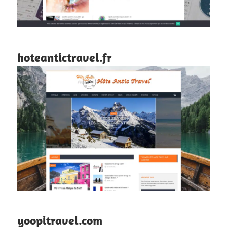
hoteantictravel.fr
yoopitravel.com