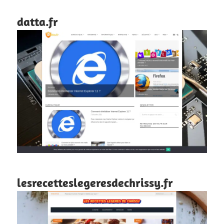
datta.fr
lesrecetteslegeresdechrissy.fr