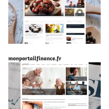
monportailfinance.fr