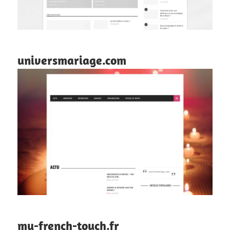
universmariage.com
my-french-touch.fr