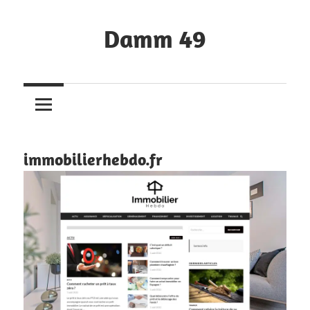
Skip
to
Damm 49
content
Les
réalisations
de
Damm
immobilierhebdo.fr